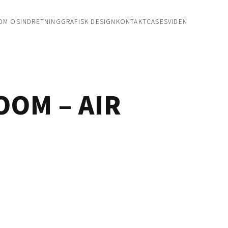
OM OS
INDRETNING
GRAFISK DESIGN
KONTAKT
CASES
VIDEN
OM – AIR