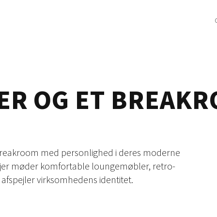
R OG ET BREAKRO
en breakroom med personlighed i deres moderne
aljer møder komfortable loungemøbler, retro-
fspejler virksomhedens identitet.